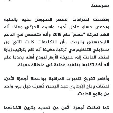
مصرعهما.
وتضمنت اعترافات العنصر المقبوض عليه بالخلية
ويدعى حسام عادل أحمد واسمه الحركي معاذ، أنه
انضم لحركة “حسم” عام 2018 وأنه متخصص في الدعم
اللوجيستي والرصد، وأن التكليفات كانت تأتي من
مسؤولي التنظيم في تركيا، مضيفا أنه قام بترتيب زيارة
لمنفذ الحادث إلى حديقة الأزهر ليودع أهله بعدما علم
أنه أخذ تكليفا بتنفيذ عملية في منطقة معينة.
وأظهر تفريغ كاميرات المراقبة بواسطة أجهزة الأمن،
لحظات وداع الإرهابي عبد الرحمن لأسرته قبل يوم واحد
من وقوع الحادث.
كما تمكنت أجهزة الأمن من تحديد وكرين اتخذتهما