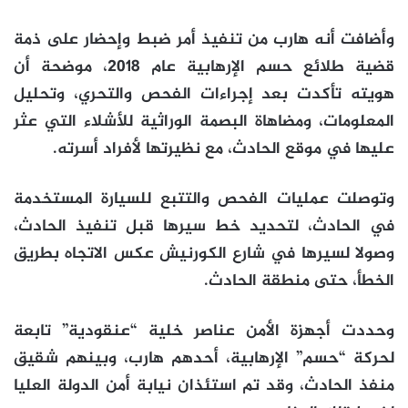
وأضافت أنه هارب من تنفيذ أمر ضبط وإحضار على ذمة
قضية طلائع حسم الإرهابية عام 2018، موضحة أن
هويته تأكدت بعد إجراءات الفحص والتحري، وتحليل
المعلومات، ومضاهاة البصمة الوراثية للأشلاء التي عثر
عليها في موقع الحادث، مع نظيرتها لأفراد أسرته.
وتوصلت عمليات الفحص والتتبع للسيارة المستخدمة
في الحادث، لتحديد خط سيرها قبل تنفيذ الحادث،
وصولا لسيرها في شارع الكورنيش عكس الاتجاه بطريق
الخطأ، حتى منطقة الحادث.
وحددت أجهزة الأمن عناصر خلية “عنقودية” تابعة
لحركة “حسم” الإرهابية، أحدهم هارب، وبينهم شقيق
منفذ الحادث، وقد تم استئذان نيابة أمن الدولة العليا