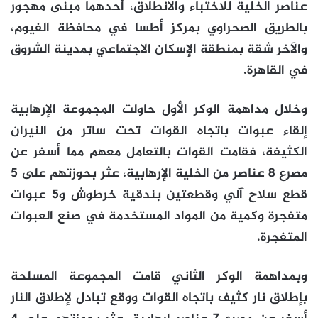
عناصر الخلية للاختباء والانطلاق، أحدهما مبنى مهجور
بالطريق الصحراوي بمركز أطسا في محافظة الفيوم،
والآخر شقة بمنطقة الإسكان الاجتماعي بمدينة الشروق
في القاهرة.
وخلال مداهمة الوكر الأول حاولت المجموعة الإرهابية
إلقاء عبوات باتجاه القوات تحت ساتر من النيران
الكثيفة، فقامت القوات بالتعامل معهم مما أسفر عن
مصرع 8 عناصر من الخلية الإرهابية، عثر بحوزتهم على 5
قطع سلاح آلي وقطعتين بندقية خرطوش و5 عبوات
متفجرة وكمية من المواد المستخدمة في صنع العبوات
المتفجرة.
وبمداهمة الوكر الثاني قامت المجموعة المسلحة
بإطلاق نار كثيف باتجاه القوات ووقع تبادل لإطلاق النار