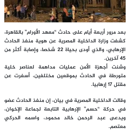
بعد مرور أربعة أيام على حادث “معهد الأورام” بالقاهرة،
كشفت وزارة الداخلية المصرية عن هوية منفذ الحادث
الإرهابي، والذي أودى بحياة 22 شخصا، وإصابة أكثر من
45 آخرين.
وشنت أجهزة الأمن عمليات مداهمة لعناصر خلية
متورطة في الحادث بموقعين مختلفين، أسفرت عن
مقتل 17 إرهابيا.
وقالت الداخلية المصرية في بيان، إن منفذ الحادث عضو
في حركة “حسم” الإرهابية التابعة لجماعة الإخوان،
ويدعى عبد الرحمن خالد محمود، واسمه الحركي
معتصم.