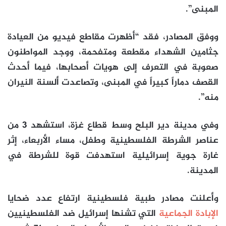
المبنى”.
ووفق المصادر، فقد “أظهرت مقاطع فيديو من العيادة
جثامين الشهداء مقطعة ومتفحمة، ووجد المواطنون
صعوبة في التعرف إلى هويات أصحابها، فيما أحدث
القصف دماراً كبيراً في المبنى، وتصاعدت ألسنة النيران
منه”.
وفي مدينة دير البلح وسط قطاع غزة، استشهد 3 من
عناصر الشرطة الفلسطينية وطفل، مساء الأربعاء، إثر
غارة جوية إسرائيلية استهدفت قوة للشرطة في
المدينة.
وأعلنت مصادر طبية فلسطينية ارتفاع عدد ضحايا
الإبادة الجماعية
التي تشنها إسرائيل ضد الفلسطينيين