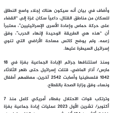
وأضاف في بيان أنه سيكون هناك إجلاء واسع النطاق
للسكان من مناطق القتال، داعياً سكان غزة إلى “القضاء
على حركة حماس وإعادة الأسرى الإسرائيليين”، معتبراً
أن “هذه هي الطريقة الوحيدة لإنهاء الحرب”، وفق
زعمه. ولم يوضح كاتس مساحة الأراضي التي تنوي
إسرائيل السيطرة عليها.
ومنذ استئنافها جرائم الإبادة الجماعية بغزة في 18
مارس/ آذار الماضي، قتلت إسرائيل حتى ظهر الثلاثاء
1042 فلسطينيا وأصابت 2542 آخرين، معظمهم أطفال
ونساء، وفق وزارة الصحة بالقطاع.
وترتكب قوات الاحتلال بغطاء أمريكي كامل منذ 7
أكتوبر/ تشرين الأول 2023 عمليات إبادة جماعية بغزة