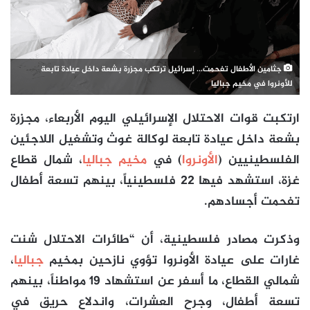
جثامين الأطفال تفحمت... إسرائيل ترتكب مجزرة بشعة داخل عيادة تابعة
للأونروا في مخيم جباليا
ارتكبت قوات الاحتلال الإسرائيلي اليوم الأربعاء، مجزرة
بشعة داخل عيادة تابعة لوكالة غوث وتشغيل اللاجئين
الفلسطينيين (
الأونروا
) في
مخيم جباليا
، شمال قطاع
غزة، استشهد فيها 22 فلسطينياً، بينهم تسعة أطفال
تفحمت أجسادهم.
وذكرت مصادر فلسطينية، أن “طائرات الاحتلال شنت
غارات على عيادة الأونروا تؤوي نازحين بمخيم
جباليا
،
شمالي القطاع، ما أسفر عن استشهاد 19 مواطناً، بينهم
تسعة أطفال، وجرح العشرات، واندلاع حريق في