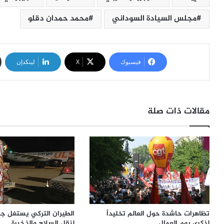
مجلس السيادة السوداني
محمد حمدان دقلو
فيسبوك
‫X
لينكدإن
مقالات ذات صلة
تظاهرات حاشدة حول العالم تخليداً
الطيران التركي يستغل جا
لذكرى يوم العمال
لنقل السلاح والذخيرة