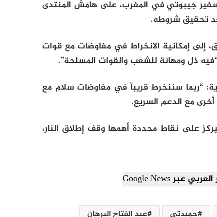
ل سفير جيبوتي في المغرب، على هامش المنتدى
عد تحقيق شروطه.
ق، إلى إمكانية الانخراط في مفاوضات مع قوات
 “فيه ذل ومهانة للشعب والقوات المسلحة”.
ية: “ربما سننخرط قريباً في مفاوضات سلام مع
أخرى مع الدعم السريع.
كز على نقاط محددة أهمها وقف إطلاق النار،
ي عبر Google News
حميدتي
عبد الفتاح البرهان