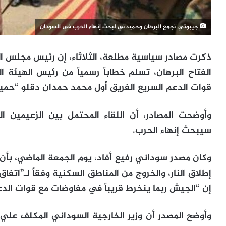
جيبوتي تجمع البرهان وحميدتي لبحث إنهاء الحرب في السودان
ذكرت مصادر سياسية مطلعة، الثلاثاء، إن رئيس مجلس ال
الفتاح البرهان، تسلم خطاباً رسمياً من رئيس الهيئة ال
قوات الدعم السريع الفريق أول محمد حمدان دقلو “حميدتي” 
وأوضحت المصادر، أن اللقاء المحتمل بين الزعيمين ا
سيبحث إنهاء الحرب.
وكان مصدر سوداني رفيع أفاد، يوم الجمعة الماضي، بأن 
إطلاق النار، والخروج من المناطق السكنية وفقاً لـ”اتف
إن “الجيش ربما ينخرط قريباً في مفاوضات مع قوات الدع
وأوضح المصدر أن وزير الخارجية السوداني المكلف علي ا