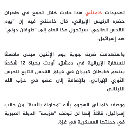
تهديدات
خامنئي
هذا جاءت خلال تجمع في طهران
حضره الرئيس الإيراني، قال خامنئي فيه إن “يوم
القدس العالمي” سيتحول هذا العام إلى “طوفان دولي”
ضد إسرائيل.
واستهدفت ضربة جوية يوم الإثنين مبنى ملاصقًا
للسفارة الإيرانية في دمشق، أودت بحياة 12 شخصًا
بينهم ضابطان كبيران في فيلق القدس التابع للحرس
الثوري الإيراني، بالإضافة إلى عضو في حزب الله
اللبناني.
ووصف خامنئي الهجوم بأنه “محاولة يائسة” من جانب
إسرائيل، قائلاً إنها لن توقف “هزيمة” الدولة العبرية
في حملتها العسكرية في غزة.