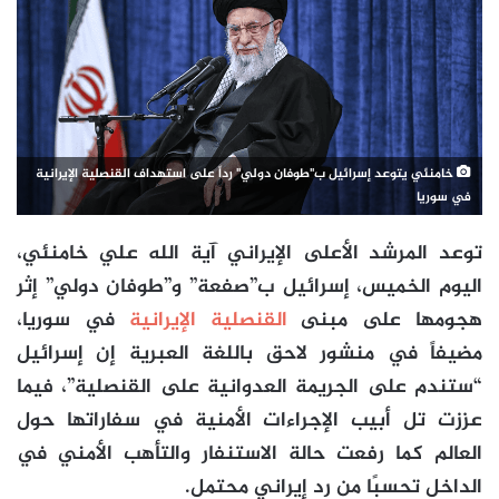
خامنئي يتوعد إسرائيل ب"طوفان دولي" رداً على استهداف القنصلية الإيرانية
في سوريا
توعد المرشد الأعلى الإيراني آية الله علي خامنئي،
اليوم الخميس، إسرائيل ب”صفعة” و”طوفان دولي” إثر
هجومها على مبنى
القنصلية الإيرانية
في سوريا،
مضيفاً في منشور لاحق باللغة العبرية إن إسرائيل
“ستندم على الجريمة العدوانية على القنصلية”، فيما
عززت تل أبيب الإجراءات الأمنية في سفاراتها حول
العالم كما رفعت حالة الاستنفار والتأهب الأمني في
الداخل تحسبًا من رد إيراني محتمل.