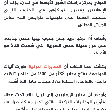
الدولي بمركز دراسات الشرق الأوسط في لندن، يؤكد أن
الإرهابيين يعيدون تمركزهم في الجنوب الليبي
لتخفيف الضغط علي مليشيات طرابلس التي تقاتل
الجيش الوطني.
وأضاف أن تركيا تريد جعل جنوب ليبيا حمص جديدة،
على غرار مدينة حمص السورية التي شهدت قتالاً هو
الأعنف.
وكشف عطا النقاب أن
المخابرات التركية
طورت آليات
المواجهة بفتح معابر لأكثر من ١٥٠٠ من عناصر تنظيم
داعش والقاعدة، انتقلوا من 3 جبهات خلال الـ6 أشهر.
وأوضح أن معابر الإرهابيين إلى ليبيا تقع تحت غطاء
وتأمين المخابرات التركية، والتي تدير معركة طرابلس
من خلال فريق عمل منذ بدء المعركة قبل 6 أشهر.