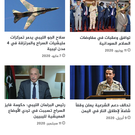
سلاح الجو الليبي يدمر تمركزات
توافق وعقبات في مفاوضات
مليشيات السراج والمرتزقة في 4
السلام السودانية
مدن ليبية
11 يونيو، 2020
7 مايو، 2020
رئيس البرلمان الليبي: حكومة فايز
تحالف دعم الشرعية يعلن وقفاً
السراج تسببت في تردي الأوضاع
شاملاً لإطلاق النار في اليمن
المعيشية لليبيين
9 أبريل، 2020
11 سبتمبر، 2020