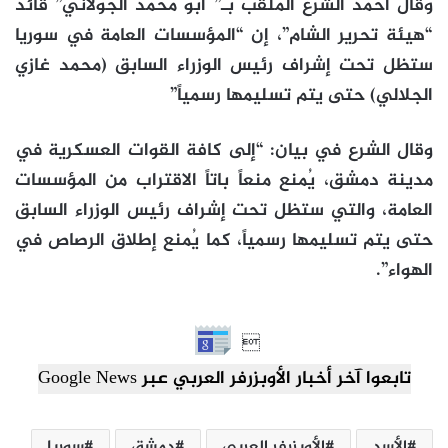
وقال أحمد الشرع الملقب بـ” أبو محمد الجولاني” قائد
“هيئة تحرير الشام”، إن “المؤسسات العامة في سوريا
ستظل تحت إشراف رئيس الوزراء السابق (محمد غازي
الجلالي) حتى يتم تسليمها رسمياً”
وقال الشرع في بيان: “إلى كافة القوات العسكرية في
مدينة دمشق، يُمنع منعاً باتاً الاقتراب من المؤسسات
العامة، والتي ستظل تحت إشراف رئيس الوزراء السابق
حتى يتم تسليمها رسمياً، كما يُمنع إطلاق الرصاص في
الهواء”.

تابعوا آخر أخبار الأوبزرفر العربي عبر Google News
الأسد
الأوبزرفر العربي
دمشق
سوريا