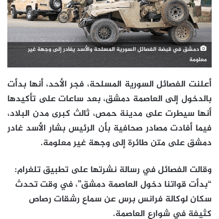
دمشق في قبضة الفصائل السورية المسلحة والأسد يغادر إلى وجهة غير
معلومة
أعلنت الفصائل السورية المسلحة، فجر الأحد، أنها بدأت
بالدخول إلى العاصمة دمشق، بعد ساعات على تأكيدها
أنها سيطرت على مدينة حمص، ثالث كبرى مدن البلاد،
فيما أفادت مصادر صحافية بأن الرئيس بشار الأسد غادر
دمشق على متن طائرة إلى وجهة غير معلومة.
وقالت الفصائل في رسالة نشرتها على تطبيق تلغرام:
“بدأت قواتنا دخول العاصمة دمشق”، في وقت تحدث
سكان لوكالة فرانس برس عن سماع رشقات رصاص
كثيفة في شوارع العاصمة.