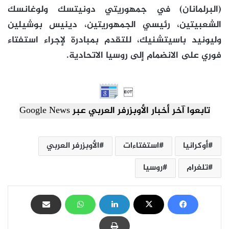
(البرلمانان) في جمهوريتي دونيتسك ولوغانسك
الشعبيتين، رئيسي الجمهوريتين، دينيس بوشيلين
وليونيد باسيتشنيك، للتقدم بمبادرة لإجراء استفتاء
فوري على الانضمام إلى روسيا الاتحادية.

تابعوا آخر أخبار الأوبزرفر العربي عبر Google News
أوكرانيا
استفتاءات
الأوبزرفر العربي
تلغرام
روسيا