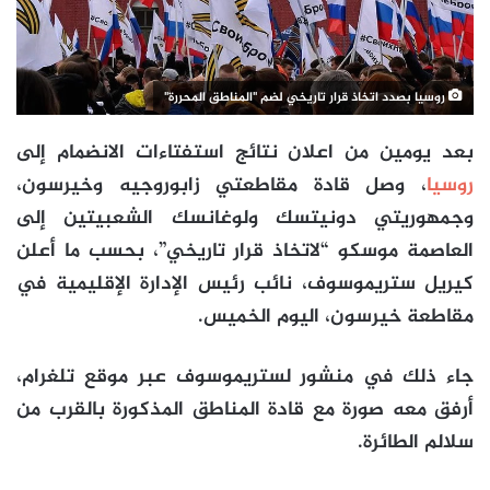
روسيا بصدد اتخاذ قرار تاريخي لضم "المناطق المحررة"
بعد يومين من اعلان نتائج استفتاءات الانضمام إلى
روسيا
، وصل قادة مقاطعتي زابوروجيه وخيرسون،
وجمهوريتي دونيتسك ولوغانسك الشعبيتين إلى
العاصمة موسكو “لاتخاذ قرار تاريخي”، بحسب ما أعلن
كيريل ستريموسوف، نائب رئيس الإدارة الإقليمية في
مقاطعة خيرسون، اليوم الخميس.
جاء ذلك في منشور لستريموسوف عبر موقع تلغرام،
أرفق معه صورة مع قادة المناطق المذكورة بالقرب من
سلالم الطائرة.