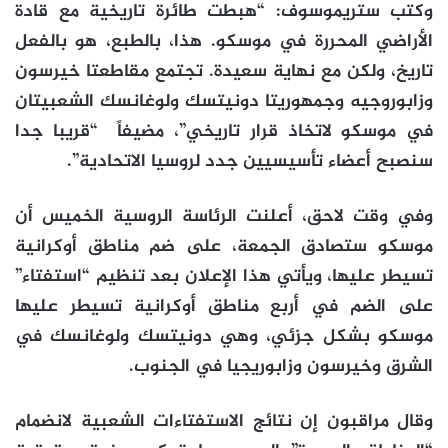
وكتب ستريموسوف: “هبطت طائرة تاريخية مع قادة
الأراضي المحررة في موسكو. هذا، بالطبع، هو بالفعل
تاريخ، ولكن مع نهاية سعيدة. تجتمع مقاطعتا خيرسون
وزابوروجيه وجمهوريتا دونيتسك ولوغانسك الشعبيتان
في موسكو لاتخاذ قرار تاريخي”، مضيفاً “قريبا جدا
سنصبح أعضاء تأسيسيين جدد لروسيا الاتحادية”.
وفي وقت لاحق، أعلنت الرئاسة الروسية الخميس أن
موسكو ستصادق الجمعة، على ضم مناطق أوكرانية
تسيطر عليها، ويأتي هذا الإعلان بعد تنظيم “استفتاء”
على الضم في أربع مناطق أوكرانية تسيطر عليها
موسكو بشكل جزئي، وهي دونيتسك ولوغانسك في
الشرق وخيرسون وزابوريجيا في الجنوب.
وقال مراقبون إن نتائج الاستفتاءات الشعبية لانضمام