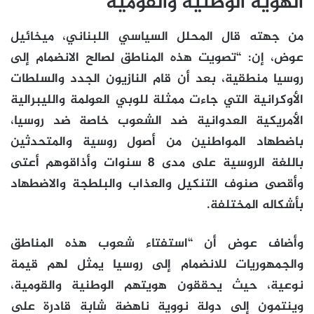
الهوية الوطنية والقومية
من جهته قال المحلل السياسي اللبناني، ميخائيل
عوض، إن: “تصويت هذه المناطق لصالح الانضمام إلى
روسيا منطقية، بعد أن قام النازيون الجدد والسلطات
الأوكرانية التي جاءت ممثلة للوبي العولمة والليبرالية
الأمريكية العدوانية ضد الشعوب خاصة ضد روسيا،
باضطهاد المواطنين من أصول روسية والمتحدثين
باللغة الروسية على مدى 8 سنوات وأذاقوهم أعتى
وأقصى صنوف التنكيل والعذاب والبلطجة والاضطهاد
بأشكاله المختلفة.
وأضاف عوض أن “استفتاء شعوب هذه المناطق
والجمهوريات للانضمام إلى روسيا يمثل لهم قيمة
نوعية، حيث يحققون هويتهم الوطنية والقومية،
وينتمون إلى دولة نووية ناهضة شابة قادرة على