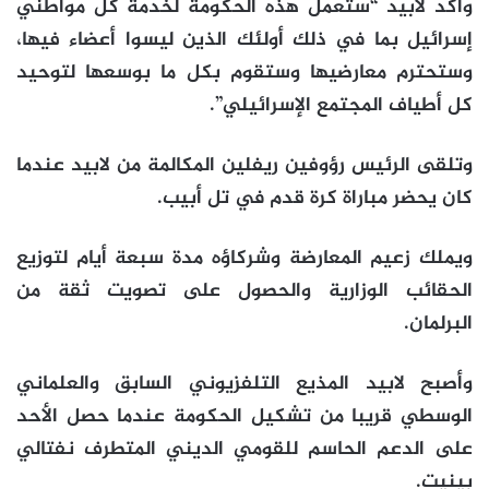
وأكد لابيد “ستعمل هذه الحكومة لخدمة كل مواطني
إسرائيل بما في ذلك أولئك الذين ليسوا أعضاء فيها،
وستحترم معارضيها وستقوم بكل ما بوسعها لتوحيد
كل أطياف المجتمع الإسرائيلي”.
وتلقى الرئيس رؤوفين ريفلين المكالمة من لابيد عندما
كان يحضر مباراة كرة قدم في تل أبيب.
ويملك زعيم المعارضة وشركاؤه مدة سبعة أيام لتوزيع
الحقائب الوزارية والحصول على تصويت ثقة من
البرلمان.
وأصبح لابيد المذيع التلفزيوني السابق والعلماني
الوسطي قريبا من تشكيل الحكومة عندما حصل الأحد
على الدعم الحاسم للقومي الديني المتطرف نفتالي
بينيت.