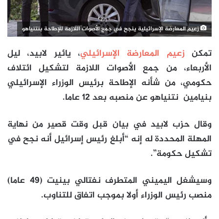
زعيم المعارضة الإسرائيلية ينجح في جمع الأصوات اللازمة للإطاحة بنتنياهو
تمكن
زعيم المعارضة الإسرائيلي
، يائير لابيد، ليل
الأربعاء، من جمع الأصوات اللازمة لتشكيل ائتلاف
حكومي، من شأنه الإطاحة برئيس الوزراء الإسرائيلي
بنيامين نتنياهو عن منصبه بعد 12 عاما.
وقال حزب لابيد في بيان قبل وقت قصير من نهاية
المهلة المحددة له إنه “أبلغ رئيس إسرائيل أنه نجح في
تشكيل حكومة”.
وسيشغل اليميني المتطرف نفتالي بينيت (49 عاما)
منصب رئيس الوزراء أولا بموجب اتفاق للتناوب.