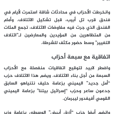
وانخرطت الأحزاب في محادثات شاقة استمرت لأيام في
فندق قرب تل أبيب، قبل تشكيل الائتلاف. وأمام
الفندق الذي جرت فيه مفاوضات الائتلاف، تجمع المئات
من المتظاهرين من المؤيدين والمعارضين لـ”ائتلاف
التغيير” وسط حضور مكثف للشرطة.
اتفاقية مع سبعة أحزاب
واضطر لابيد لتوقيع اتفاقيات منفصلة مع الأحزاب
السبعة من أجل بناء الائتلاف. ويضم هذا الائتلاف حزب
“أمل جديد” اليميني بزعامة حليف نتنياهو السابق
جدعون ساعر وحزب “إسرائيل بيتنا” بزعامة اليميني
القومي أفيغدور ليبرمان.
وانضم أيضا حزب “أزرق أبيض” الوسطي بزعامة وزير