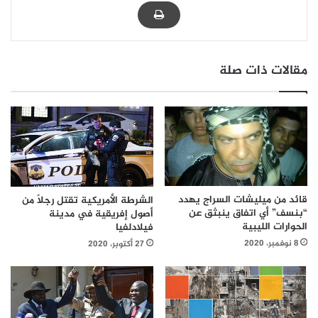
مقالات ذات صلة
قائد من ميليشات السراج يهدد
الشرطة الأمريكية تقتل رجلاً من
“بنسف” أي اتفاق ينبثق عن
أصول إفريقية في مدينة
الحوارات الليبية
فيلادلفيا
8 نوفمبر، 2020
27 أكتوبر، 2020