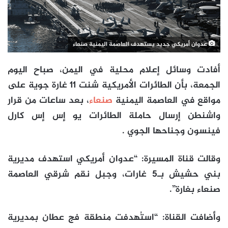
عدوان أمريكي جديد يستهدف العاصمة اليمنية صنعاء
أفادت وسائل إعلام محلية في اليمن، صباح اليوم
الجمعة، بأن الطائرات الأمريكية شنت 11 غارة جوية على
مواقع في العاصمة اليمنية
صنعاء
، بعد ساعات من قرار
واشنطن إرسال حاملة الطائرات يو إس إس كارل
فينسون وجناحها الجوي .
وقالت قناة المسيرة: “عدوان أمريكي استهدف مديرية
بني حشيش بـ5 غارات، وجبل نقم شرقي العاصمة
صنعاء بغارة”.
وأضافت القناة: “استُهدفت منطقة فج عطان بمديرية