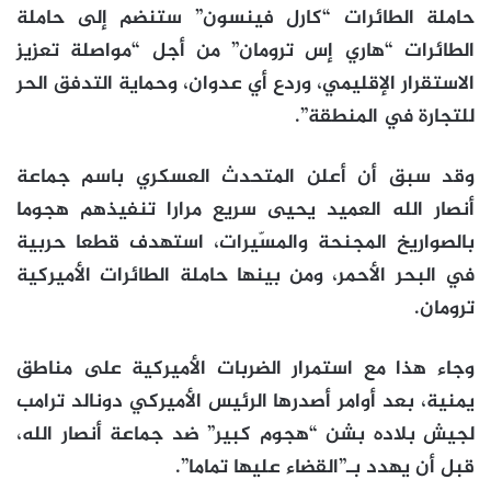
حاملة الطائرات “كارل فينسون” ستنضم إلى حاملة
الطائرات “هاري إس ترومان” من أجل “مواصلة تعزيز
الاستقرار الإقليمي، وردع أي عدوان، وحماية التدفق الحر
للتجارة في المنطقة”.
وقد سبق أن أعلن المتحدث العسكري باسم جماعة
أنصار الله العميد يحيى سريع مرارا تنفيذهم هجوما
بالصواريخ المجنحة والمسّيرات، استهدف قطعا حربية
في البحر الأحمر، ومن بينها حاملة الطائرات الأميركية
ترومان.
وجاء هذا مع استمرار الضربات الأميركية على مناطق
يمنية، بعد أوامر أصدرها الرئيس الأميركي دونالد ترامب
لجيش بلاده بشن “هجوم كبير” ضد جماعة أنصار الله،
قبل أن يهدد بـ”القضاء عليها تماما”.