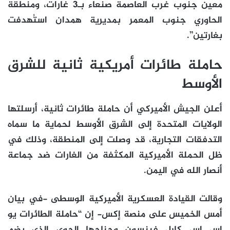
معين جنوب غرب العاصمة صنعاء بـ3 غارات، ومنطقة
الحاوري جنوب المعمر بمديرية همدان استُهدفت
بغارتين”.
حاملة طائرات أمريكية ثانية للشرق
الأوسط
أعلن الجيش الأميركي أن حاملة طائرات ثانية، أرسلتها
الولايات المتحدة إلى الشرق الأوسط لحماية ما سماه
التدفقات التجارية، قد وصلت إلى المنطقة، وذلك في
ظل الحملة الأميركية المكثفة من الغارات ضد جماعة
أنصار الله في اليمن.
وقالت القيادة العسكرية الأميركية الوسطى -في بيان
أمس الخميس على منصة إكس- إن “حاملة الطائرات يو
إس إس كارل فينسون وجناحها الجوي الذي يضم