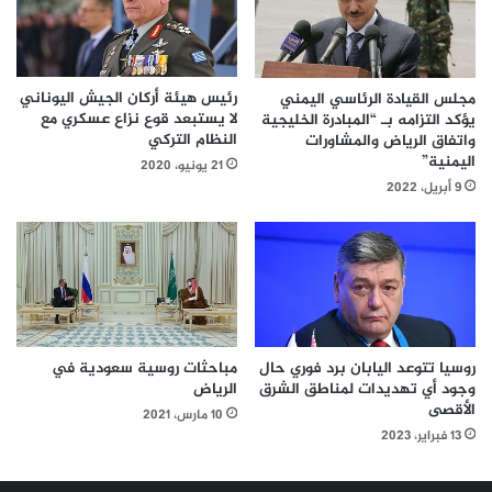
رئيس هيئة أركان الجيش اليوناني
مجلس القيادة الرئاسي اليمني
لا يستبعد قوع نزاع عسكري مع
يؤكد التزامه بـ “المبادرة الخليجية
النظام التركي
واتفاق الرياض والمشاورات
اليمنية”
21 يونيو، 2020
9 أبريل، 2022
روسيا تتوعد اليابان برد فوري حال
مباحثات روسية سعودية في
وجود أي تهديدات لمناطق الشرق
الرياض
الأقصى
10 مارس، 2021
13 فبراير، 2023