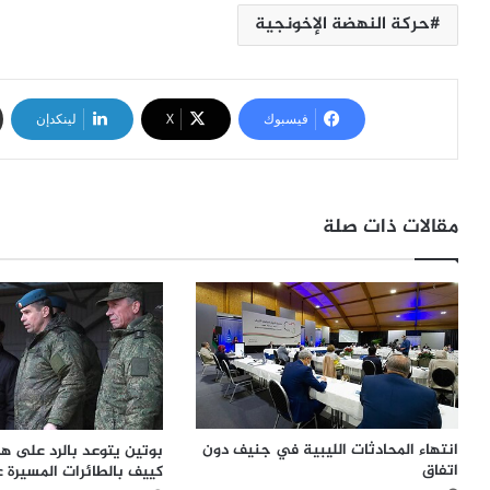
حركة النهضة الإخونجية
فيسبوك
‫X
لينكدإن
مقالات ذات صلة
انتهاء المحادثات الليبية في جنيف دون
بوتين يتوعد بالرد على 
اتفاق
كييف بالطائرات المسيرة