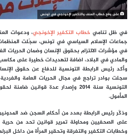
على وقع خطاب العنف والتكفير الإخونجي في تونس
في ظل تنامي
خطاب التكفير الإخونجي
، ودعوات الع
جماعات الإسلام السياسي في تونس، سجّلت المنظمات ا
في مؤشرات الالتزام بحقوق الإنسان وضمان الحريات الف
والمادي في البلاد، اضافة لتهديدات خطيرة على مكاسب ا
وأكد رئيس الرابطة التونسية للدفاع عن حقوق الإنس
سجلت بوادر تراجع في مجال الحريات العامة والفردية
التونسية سنة 2014 وإصدار عدة قوانين ضا
المأمول.
وذكّر رئيس الرابطة بعدد من أحكام السجن ضد المدونين
على الصحفيين ومحاولة تمرير قوانين تحد من حرية ال
وخطابات التكفير والتفرقة وتحقير المرأة من داخل الب