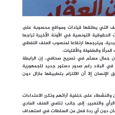
نف التي يطلقها قيادات ومواقع محسوبة على
لحقوقية التونسية في الآونة الأخيرة تراجعا
ردية، ويترجمها ارتفاعا لمنسوب العنف اللفظي
لمرأة والطفولة والأقليات.
ان جمال مسلّم في تصريح صحافي، إن الرابطة
 في البلاد رغم صدور دستور جديد للجمهورية
منة لحقوق الإنسان إلا أن الالتزام بتطبيقها مازال دون
 والنشطاء على خلفية آرائهم وتكرر الاعتداءات
رأي والتعبير، إلى جانب تنامي العنف المادي
رلمان دون أي ردة فعل من السلطات في استهداف