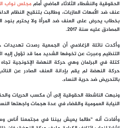
الحقوقية والنشطاء الثلاثاء الماضي أمام
مجلس نواب ا
عنف ضد الأمهات العازبات، وطالبت بتنقيح النظام الد
بخطاب يحرض على العنف ضد المرأة ولا يحترم بنود ال
المصادق عليه سنة 2017.
وأكدت نائلة الزغلامي أن الجمعية رصدت تهديدات ح
التنظيم وعبرت عن تخوفها الشديد مما قد تؤول إليه ال
كتلة في البرلمان وهي حركة النهضة الإخونجية تجاه 
حركة النهضة لم يقم بإدانة العنف الصادر عن النائب
بالتحريض ضد حرية النساء.
ونبهت الناشطة الحقوقية إلى أن مكسب الحريات وال
النيابة العمومية والقضاء في عدة هجمات واجهتها النسا
وأفادت أنه “طالما يعيش بيننا في مجتمعنا أناس 