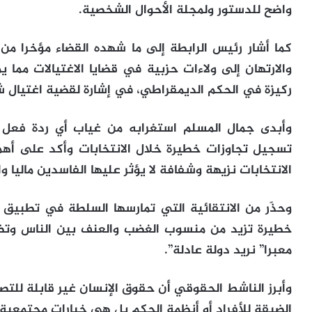
واضح للدستور ولمجلة الأحوال الشخصية.
كما أشار رئيس الرابطة إلى ما شهده القضاء مؤخرا من ات
والارتهان إلى ولاءات حزبية في قضايا الاغتيالات مم
ركيزة في الحكم الديمقراطي، في إشارة لقضية اغتيال 
وأبدى جمال المسلم استغرابه من غياب أي ردة فعل 
تسجيل تجاوزات خطيرة خلال الانتخابات وأكد على أه
الانتخابات نزيهة وشفافة لا يؤثر عليها الفاسدين ماليا وا
وحذّر من الانتقائية التي تمارسها السلطة في تطبيق 
خطيرة تزيد من منسوب الغضب والعنف بين الناس وتض
معبرا” نريد دولة عادلة”.
وأبرز الناشط الحقوقي أن حقوق الإنسان غير قابلة لل
الضيقة للأفراد أو أنظمة الحكم بل هي خيارات مجتمعية