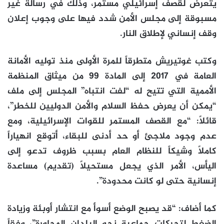
يتعرض لقصف إسرائيلي مستمر، وذلك في رسالة غير
مسبوقة إلى مجلس الأمن شدد فيها على وجوب إعلان
وقف إنساني لإطلاق النار.
وكتب غوتيريش متطرقاً للمرة الأولى منذ توليه الأمانة
العامة في 2017 إلى المادة 99 من ميثاق المنظمة
الأممية التي تتيح له “لفت انتباه” المجلس إلى ملف
“يمكن أن يعرض حفظ السلام والأمن الدوليين للخطر”،
قائلاً: “مع القصف المستمر للقوات الإسرائيلية، ومع
عدم وجود ملاجئ أو حد أدنى للبقاء، أتوقع انهياراً
كاملاً وشيكاً للنظام العام بسبب ظروف تدعو إلى
اليأس، الأمر الذي يجعل مستحيلاً (تقديم) مساعدة
إنسانية حتى لو كانت محدودة”.
كما أضاف: “قد يصبح الوضع أسوأ مع انتشار أوبئة وزيادة