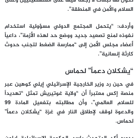
تكون لها تبعات لا رجعة فيها على الفلسطينيين وعلى
السلام والأمن في المنطقة”.
وأردف: “يتحمل المجتمع الدولي مسؤولية استخدام
نفوذه لمنع تصعيد جديد ووضع حد لهذه الأزمة”، داعياً
أعضاء مجلس الأمن إلى “ممارسة الضغط لتجنب حدوث
كارثة إنسانية”.
“يشكلان دعماً” لحماس
في حين رد وزير الخارجية الإسرائيلي إيلي كوهين عبر
منصة إكس معتبراً أن “ولاية غوتيريش تمثل “تهديداً
للسلام العالمي”، وأن مطالبته بتفعيل المادة 99
والدعوة لوقف لإطلاق النار في غزة “يشكلان دعماً”
لحماس.