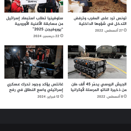
تونس ترد على المغرب وترفض
سلوفينيا تطلب استبعاد إسرائيل
التدخل في شؤوها الداخلية
من مسابقة الأغنية الأوروبية
“يوروفيجن 2025”
27 أغسطس، 2022
22 ديسمبر، 2024
الجيش الروسي يدمّر 45 ألف طن
غانتس يؤكد وجود تحرك عسكري
من ذخيرة الناتو المرسلة لأوكرانيا
إسرائيلي واسع النطاق في رفح
8 أغسطس، 2022
12 فبراير، 2024