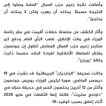
وأضافت نائبة زعيم حزب العمال “العامة وصلوا إلى
النتيجة مسبقاً. يمكنه أن يهرب ولكن لا يمكنه أن
يختبئ”.
وأثار الكشف عن سلسلة حفلات أقيمت في مقر رئاسة
الوزراء في وقت الإغلاق، غضب الرأي العام ودفع كير
ستارمر زعيم حزب العمال المعارض للقول إن جونسون
يفتقر للسلطة الأخلاقية لقيادة البلاد حسبما ذكرت
وكالة “رويترز”.
وكانت صحيفة “الجارديان” البريطانية قد نشرت في 19
ديسمبر الماضي، صورة لرئيس الوزراء بوريس جونسون
وأكثر من 12 آخرين يحتسون الخمر في حديقة منزله في
“داوننج ستريت”، قائلة إنها التُقطت في مايو 2020
أثناء إغلاق بسبب كوفيد-19.