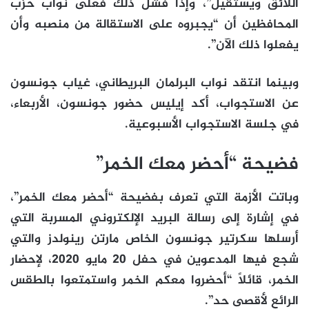
اللائق ويستقيل”، وإذا فشل ذلك فعلى نواب حزب
المحافظين أن “يجبروه على الاستقالة من منصبه وأن
يفعلوا ذلك الآن”.
وبينما انتقد نواب البرلمان البريطاني، غياب جونسون
عن الاستجواب، أكد إيليس حضور جونسون، الأربعاء،
في جلسة الاستجواب الأسبوعية.
فضيحة “أحضر معك الخمر”
وباتت الأزمة التي تعرف بفضيحة “أحضر معك الخمر”،
في إشارة إلى رسالة البريد الإلكتروني المسربة التي
أرسلها سكرتير جونسون الخاص مارتن رينولدز والتي
شجع فيها المدعوين في حفل 20 مايو 2020، لإحضار
الخمر، قائلاً “أحضروا معكم الخمر واستمتعوا بالطقس
الرائع لأقصى حد”.