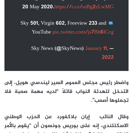
20 May 2020.
https://t.co/ssBg2zLwMG
Sky 501, Virgin 602, Freeview 233 and
YouTube
pic.twitter.com/js7Bb6ICcg
January 11,
— Sky News (@SkyNews)
2022
واضطر رئيس مجلس العموم السير ليندسي هويل، إلى
التدخل لتهدئة النواب قائلاً “لديه مهمة صعبة فلا
تجعلوها أصعب”.
وقال النائب إيان بلاكفورد عن الحزب الوطني
الاسكتلندي، إنه على بوريس جونسون أن “يقوم بالأمر