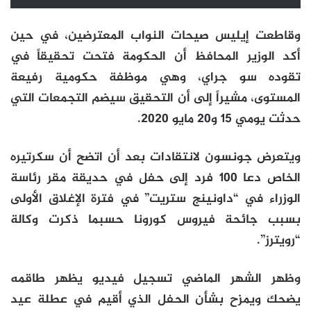
وقاطعت إيليس صيحات النواب المعترضين، في حين
أكد الوزير المحافظ أن الحكومة فتحت تحقيقاً في
تقوده سو جراي، وهي موظفة حكومية رفيعة
المستوى، مشيراً إلى أن التحقيق سيضم التجمعات التي
حدثت يومي 15 و20 مايو 2020.
ويتعرض جونسون لانتقادات بعد أن اتضح أن سكرتيره
الخاص دعا 100 فرد إلى حفل في حديقة مقر رئاسة
الوزراء في “داونينج ستريت” في فترة الإغلاق الأولى
بسبب جائحة فيروس كورونا حسبما ذكرت وكالة
“رويترز”.
وظهر الشهر الماضي تسجيل فيديو يظهر طاقمه
يضحك ويمزح بشأن الحفل الذي أقيم في عطلة عيد