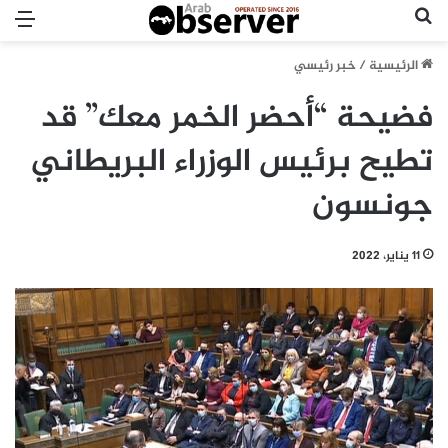
بحث عن
الق
الرئيسية
/
خبر رئيسي
فضيحة “أحضر الخمر معك” قد
تطيح برئيس الوزراء البريطاني
جونسون
11 يناير، 2022