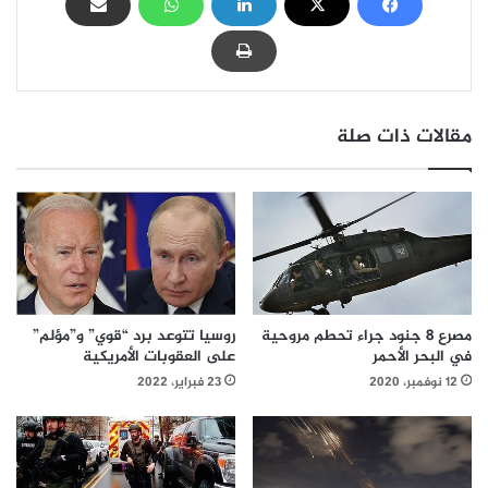
مقالات ذات صلة
مصرع 8 جنود جراء تحطم مروحية
روسيا تتوعد برد “قوي” و”مؤلم”
في البحر الأحمر
على العقوبات الأمريكية
12 نوفمبر، 2020
23 فبراير، 2022