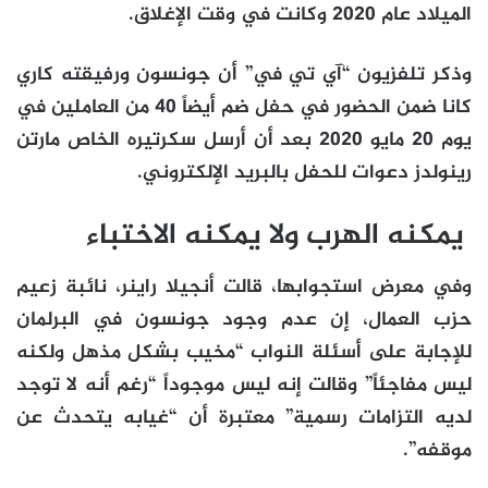
الميلاد عام 2020 وكانت في وقت الإغلاق.
وذكر تلفزيون “آي تي في” أن جونسون ورفيقته كاري
كانا ضمن الحضور في حفل ضم أيضاً 40 من العاملين في
يوم 20 مايو 2020 بعد أن أرسل سكرتيره الخاص مارتن
رينولدز دعوات للحفل بالبريد الإلكتروني.
يمكنه الهرب ولا يمكنه الاختباء
وفي معرض استجوابها، قالت أنجيلا راينر، نائبة زعيم
حزب العمال، إن عدم وجود جونسون في البرلمان
للإجابة على أسئلة النواب “مخيب بشكل مذهل ولكنه
ليس مفاجئاً” وقالت إنه ليس موجوداً “رغم أنه لا توجد
لديه التزامات رسمية” معتبرة أن “غيابه يتحدث عن
موقفه”.