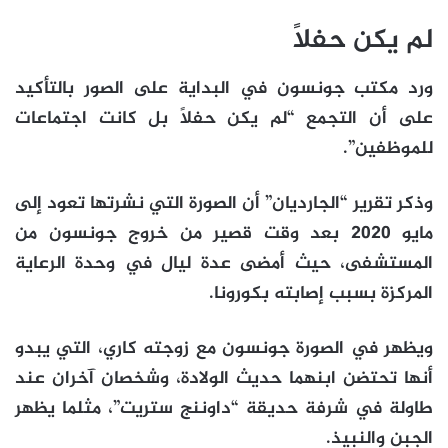
لم يكن حفلاً
ورد مكتب جونسون في البداية على الصور بالتأكيد
على أن التجمع “لم يكن حفلاً بل كانت اجتماعات
للموظفين”.
وذكر تقرير “الجارديان” أن الصورة التي نشرتها تعود إلى
مايو 2020 بعد وقت قصير من خروج جونسون من
المستشفى، حيث أمضى عدة ليال في وحدة الرعاية
المركزة بسبب إصابته بكورونا.
ويظهر في الصورة جونسون مع زوجته كاري، التي يبدو
أنها تحتضن ابنهما حديث الولادة، وشخصان آخران عند
طاولة في شرفة حديقة “داوننج ستريت”، مثلما يظهر
الجبن والنبيذ.