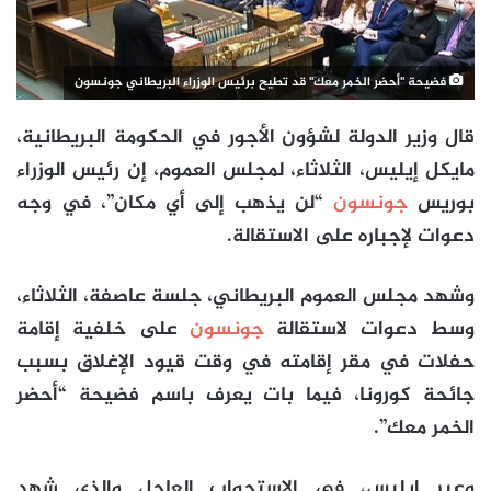
فضيحة "أحضر الخمر معك" قد تطيح برئيس الوزراء البريطاني جونسون
قال وزير الدولة لشؤون الأجور في الحكومة البريطانية،
مايكل إيليس، الثلاثاء، لمجلس العموم، إن رئيس الوزراء
بوريس
جونسون
“لن يذهب إلى أي مكان”، في وجه
دعوات لإجباره على الاستقالة.
وشهد مجلس العموم البريطاني، جلسة عاصفة، الثلاثاء،
وسط دعوات لاستقالة
جونسون
على خلفية إقامة
حفلات في مقر إقامته في وقت قيود الإغلاق بسبب
جائحة كورونا، فيما بات يعرف باسم فضيحة “أحضر
الخمر معك”.
وعبر إيليس، في الاستجواب العاجل والذي شهد