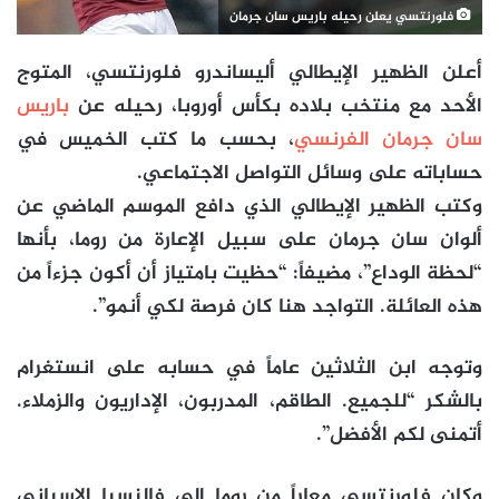
فلورنتسي يعلن رحيله باريس سان جرمان
أعلن الظهير الإيطالي أليساندرو فلورنتسي، المتوج
الأحد مع منتخب بلاده بكأس أوروبا، رحيله عن
باريس
سان جرمان الفرنسي
، بحسب ما كتب الخميس في
حساباته على وسائل التواصل الاجتماعي.
وكتب الظهير الإيطالي الذي دافع الموسم الماضي عن
ألوان سان جرمان على سبيل الإعارة من روما، بأنها
“لحظة الوداع”، مضيفاً: “حظيت بامتياز أن أكون جزءاً من
هذه العائلة. التواجد هنا كان فرصة لكي أنمو”.
وتوجه ابن الثلاثين عاماً في حسابه على انستغرام
بالشكر “للجميع. الطاقم، المدربون، الإداريون والزملاء.
أتمنى لكم الأفضل”.
وكان فلورنتسي معاراً من روما الى فالنسيا الإسباني