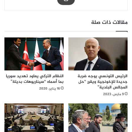
مقالات ذات صلة
الرئيس التونسي يوجه ضربة
النظام التركي يعاود تهديد سوريا
جديدة للإخونجية ويقرر “حل
بما أسماه “سيناريوهات بديلة”
المجالس البلدية”
16 يناير، 2020
9 مارس، 2023