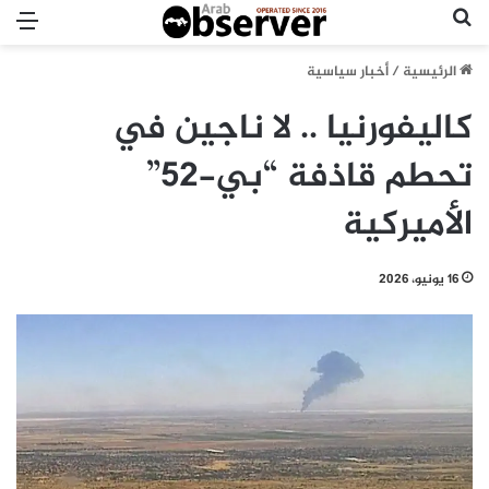
بحث عن
الق
الرئيسية
/
أخبار سياسية
كاليفورنيا .. لا ناجين في
تحطم قاذفة “بي-52”
الأميركية
16 يونيو، 2026