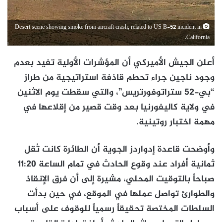
Desert scene showing smoke from aircraft crash, related to US B-52 incident in
California.
أعلن الجيش الأميركي أن المؤشرات الأولية تفيد بعدم
وجود ناجين جراء تحطم قاذفة استراتيجية من طراز
“بي-52 ستراتوفورتريس”، والتي سقطت يوم الاثنين
في ولاية كاليفورنيا بعد وقت قصير من إقلاعها في
مهمة اختبار روتينية.
وأوضحت قاعدة إدواردز الجوية أن الطائرة كانت تُقل
ثمانية أفراد عند وقوع الحادث في تمام الساعة 11:20
صباحاً بالتوقيت المحلي، مشيرة إلى أن فرق الإنقاذ
والطوارئ تواصل عملها في الموقع، في حين بدأت
السلطات المختصة تحقيقاً رسمياً للوقوف على أسباب