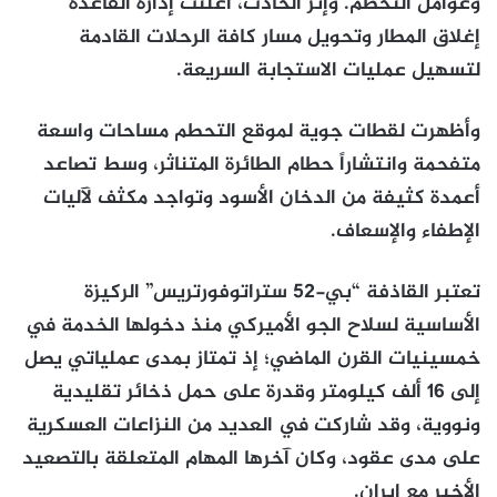
وعوامل التحطم. وإثر الحادث، أعلنت إدارة القاعدة
إغلاق المطار وتحويل مسار كافة الرحلات القادمة
لتسهيل عمليات الاستجابة السريعة.
وأظهرت لقطات جوية لموقع التحطم مساحات واسعة
متفحمة وانتشاراً حطام الطائرة المتناثر، وسط تصاعد
أعمدة كثيفة من الدخان الأسود وتواجد مكثف لآليات
الإطفاء والإسعاف.
تعتبر القاذفة “بي-52 ستراتوفورتريس” الركيزة
الأساسية لسلاح الجو الأميركي منذ دخولها الخدمة في
خمسينيات القرن الماضي؛ إذ تمتاز بمدى عملياتي يصل
إلى 16 ألف كيلومتر وقدرة على حمل ذخائر تقليدية
ونووية، وقد شاركت في العديد من النزاعات العسكرية
على مدى عقود، وكان آخرها المهام المتعلقة بالتصعيد
الأخير مع إيران.