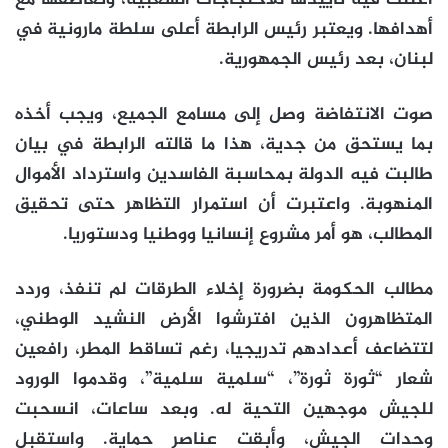
أعلنت فيه تأييدها للاحتجاجات الشعبية، وتعاطفها مع
أهدافها. ويعتبر رئيس الرابطة أعلى سلطة مارونية في
لبنان، بعد رئيس الجمهورية.
صوت الانتفاضة وصل إلى مسامع الجميع، ويجب أخذه
بما يستحق من جدية، هذا ما قالته الرابطة في بيان
طالبت فيه الدولة بمحاسبة الفاسدين واسترداد الأموال
المنهوبة. واعتبرت أن استمرار التظاهر حتى تحقيق
المطالب، هو أمر مشروع إنسانيا ووطنيا ودستوريا.
مطالب الحكومة بضرورة إخلاء الطرقات لم تنفذ، وردد
المتظاهرون الذين افترشوا الأرض النشيد الوطني،
لتتضاعف أعدادهم تدريجيا، رغم تساقط المطر، رافعين
شعار “ثورة ثورة”، “سلمية سلمية”، وقدموا الورود
للجيش موجهين التحية له. وبعد ساعات، انسحبت
وحدات الجيش، وأبقت عناصر حماية. واستقبل