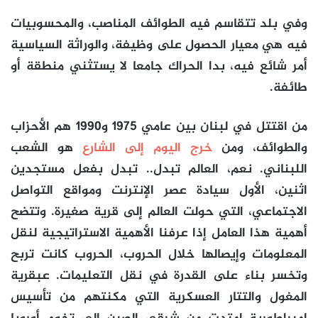
وفي بلد تتقاسم فيه الطوائف المناصب، والمحسوبيات
فيه هي معيار الحصول على وظيفة، والوراثة السياسية
أمر شائع فيه، بدا الحراك جامعا لا يستثني منطقة أو
طائفة.
من اقتتل في لبنان بين عامي 1975 و1990 هم الأحزاب
والطوائف، ومن
خرج اليوم إلى الشارع
هو الشعب
اللبناني. نعم، العالم تبدل.. تبدل بفعل مستجدين
اثنين، الأول سيادة عصر الإنترنت ومواقع التواصل
الاجتماعي، التي حولت العالم إلى قرية صغيرة. وتتضح
أهمية هذا العامل إذا عرفنا الأهمية الاستراتيجية لنقل
المعلومات وإيصالها خلال الحروب، الحروب كانت تربح
وتخسر بناء على القدرة في نقل التعليمات. عبقرية
المغول والتتار العسكرية التي مكنتهم من تأسيس