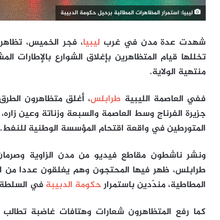
ليبيا: استمرار المظاهرات المطالبة برحيل حكومة الدبيبة
شهدت عدة مدن في غرب
ليبيا
، فجر الخميس، تظاهرا
تخللها قيام المتظاهرين بإغلاق الشوارع بالإطارات ال
منتهية الولاية.
ففي العاصمة الليبية
طرابلس
، أغلق متظاهرون الطرق ا
جزيرة الفرناج وسط العاصمة والسبعة وزناتة وعين زاره
المتورطين في واقعة اقتحام المؤسسة الوطنية للنفط.
ونشر ناشطون مقاطع فيديو من مدن الزاوية وصرمان و
طرابلس، ظهر فيها المحتجون وهم يغلقون عددا من الط
المطاطية، مندّدين باستمرار
حكومة الدبيبة
في السلطة.
كما رفع المتظاهرون شعارات وهتافات غاضبة تطالب