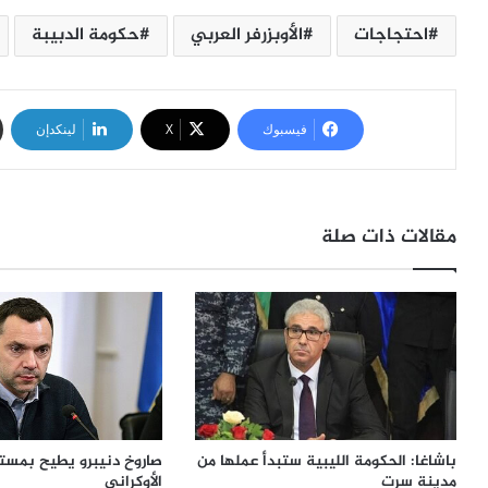
احتجاجات
الأوبزرفر العربي
حكومة الدبيبة
فيسبوك
‫X
لينكدإن
مقالات ذات صلة
باشاغا: الحكومة الليبية ستبدأ عملها من
صاروخ دنيبرو يطيح بمست
مدينة سرت
الأوكراني