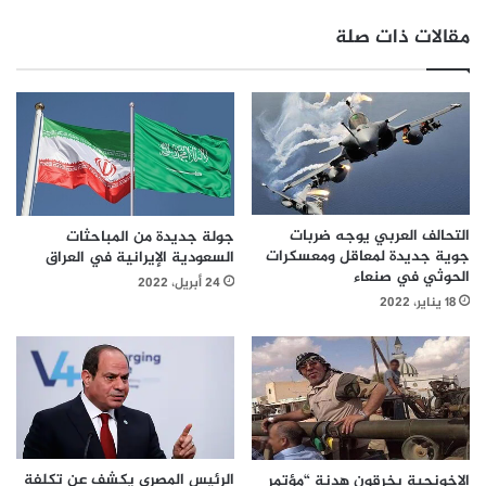
مقالات ذات صلة
التحالف العربي يوجه ضربات
جولة جديدة من المباحثات
جوية جديدة لمعاقل ومعسكرات
السعودية الإيرانية في العراق
الحوثي في صنعاء
24 أبريل، 2022
18 يناير، 2022
الرئيس المصري يكشف عن تكلفة
الإخونجية يخرقون هدنة “مؤتمر