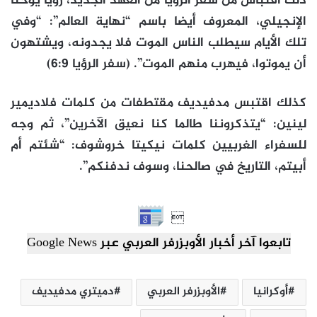
ذلك اقتباس من سفر الرؤيا من العهد الجديد، رؤيا يوحنا
الإنجيلي، المعروف أيضا باسم “نهاية العالم”: “وفي
تلك الأيام سيطلب الناس الموت فلا يجدونه، ويشتهون
أن يموتوا، فيهرب منهم الموت”. (سفر الرؤيا 6:9)
كذلك اقتبس مدفيديف مقتطفات من كلمات فلاديمير
لينين: “يتذكروننا طالما كنا نعيق الآخرين”، ثم وجه
للسفراء الغربيين كلمات نيكيتا خروشوف: “شئتم أم
أبيتم، التاريخ في صالحنا، وسوف ندفنكم”.

تابعوا آخر أخبار الأوبزرفر العربي عبر Google News
أوكرانيا
الأوبزرفر العربي
دميتري مدفيديف