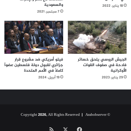
والسعودية
18 يناير، 2022
7 سبتمبر، 2021
فيتو أمريكي ضد مشروع قرار
الجيش الروسي يلحق خسائر
جزائري لقبول دولة فلسطين عضواً
فادحة في صفوف القوات
كاملاً في الأمم المتحدة
الأوكرانية
19 أبريل، 2024
29 يناير، 2023
Arabobserver
© Copyright 2026, All Rights Reserved |
‫X
فيسبوك
ملخص