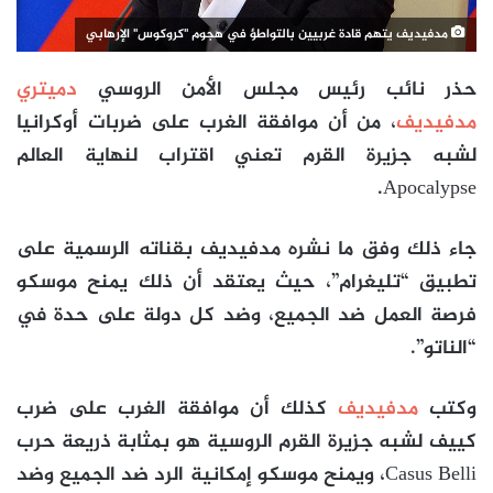
مدفيديف يتهم قادة غربيين بالتواطؤ في هجوم "كروكوس" الإرهابي
حذر نائب رئيس مجلس الأمن الروسي
دميتري
مدفيديف
، من أن موافقة الغرب على ضربات أوكرانيا
لشبه جزيرة القرم تعني اقتراب لنهاية العالم
Apocalypse.
جاء ذلك وفق ما نشره مدفيديف بقناته الرسمية على
تطبيق “تليغرام”، حيث يعتقد أن ذلك يمنح موسكو
فرصة العمل ضد الجميع، وضد كل دولة على حدة في
“الناتو”.
وكتب
مدفيديف
كذلك أن موافقة الغرب على ضرب
كييف لشبه جزيرة القرم الروسية هو بمثابة ذريعة حرب
Casus Belli، ويمنح موسكو إمكانية الرد ضد الجميع وضد