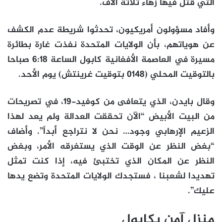
التي قُتل فيها زهاء ثلاثة آلاف.
وأفاد مسؤولون أمريكيون، تحدثوا شريطة عدم الكشف
عن هوياتهم، بأن الولايات المتحدة نفذت غارة بطائرة
مسيرة في العاصمة الأفغانية كابول الساعة 6:18 صباحا
بالتوقيت المحلي (0148 بتوقيت غرينتش) يوم الأحد.
وقال بايدن، الذي يتعافى من كوفيد-19، في تصريحات
من البيت الأبيض “الآن تحققت العدالة ولم يعد لهذا
الزعيم الإرهابي وجود… نحن لا نتراجع أبداً”. وأضاف
“بغض النظر عن الوقت الذي يستغرقه الأمر، وبغض
النظر عن المكان الذي تختبئ فيه، إذا كنت تمثل
تهديدا لشعبنا ، فستجدك الولايات المتحدة وتضع يدها
عليك”.
منزل آمن بكابول