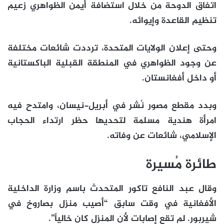
اتفاق الدوحة من خلال استضافة أيمن الظواهري زعيم
تنظيم القاعدة وإيوائه.
وحتى إعلان الولايات المتحدة، ترددت شائعات مختلفة
عن وجود الظواهري في المنطقة القبلية الباكستانية
أو داخل أفغانستان.
وبدد مقطع مصور نُشر في أبريل-نيسان، وامتدح فيه
امرأة هندية مسلمة لتحديها حظر ارتداء الحجاب
الإسلامي، شائعات عن وفاته.
طائرة مُسيرة
وقال عبد النافع تاكور المتحدث باسم وزارة الداخلية
الأفغانية في وقت سابق “أصيب منزل بصاروخ في
شيربور. لم تقع إصابات لأن المنزل كان خالياً”.