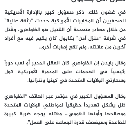
في غضون ذلك، ذكر مسؤول كبير بالإدارة الأمريكية
للصحفيين أن المخابرات الأمريكية حددت “بثقة عالية”
من خلال مصادر متعددة أن القتيل هو الظواهري. وقُتل
في شرفة “منزل آمن” بكابول كان يقيم فيه مع أفراد
آخرين من عائلته. ولم تقع إصابات أخرى.
وقال بايدن إن الظواهري كان العقل المدبر أو لعب دوراً
رئيسياً في الهجمات على المدمرة الأمريكية كول
وسفارتي الولايات المتحدة في كينيا وتنزانيا.
وقال المسؤول الكبير في مؤتمر عبر الهاتف “الظواهري
ظل يشكل تهديداً حقيقياً لمواطني الولايات المتحدة
ومصالحها وأمنها القومي… مقتله يوجه ضربة كبيرة
للقاعدة وسيضعف قدرة الجماعة على العمل”.