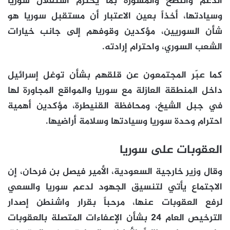
الدعم والنصح والمشورة بما يحترم استقلال سوريا
وسيادتها، أخذاً بعين الاعتبار أن مستقبل سوريا هو
شأن السوريين، مؤكدين وقوفهم إلى جانب خيارات
الشعب السوري، واحترام إرادته.
كما عبّر المجتمعون عن قلقهم بشأن توغل إسرائيل
داخل المنطقة العازلة مع سوريا والمواقع المجاورة لها
في جبل الشيخ، ومحافظة القنيطرة، مؤكدين أهمية
احترام وحدة سوريا وسيادتها وسلامة أراضيها.
العقوبات على سوريا
وقال وزير خارجية السعودية، الأمير فيصل بن فرحان، إن
الاجتماع يأتي لتنسيق الجهود لدعم سوريا والسعي
لرفع العقوبات عنها، مرحباً بقرار واشنطن إصدار
الترخيص العام 24 بشأن الإعفاءات المتصلة بالعقوبات