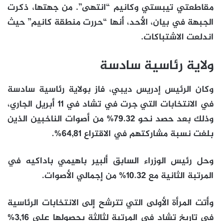
مقاطعتي تيبستي وكانيم “انتهى”. من جهتها، ذكرت
الجبهة في بيان، الأحد، أنها “حررت منطقة كانيم” حيث
اندلعت الاشتباكات.
ولاية رئاسية سادسة
وكان الرئيس إدريس ديبي، فاز بولاية رئاسية سادسة
في الانتخابات التي جرت في تشاد في 11 أبريل الجاري،
وذلك بعد حصد نحو 79.32% من أصوات الناخبين الذين
بلغت نسبة مشاركتهم في الاقتراع 64,81%.
وحل رئيس الوزراء السابق ألبير باهيمي باداكيه في
المرتبة الثانية مع 10.32% من إجمالي الأصوات.
وأتت المرأة الأولى التي تترشح إلى الانتخابات الرئاسية
في تاريخ تشاد في المرتبة لثالثة بحصولها على 3,16%