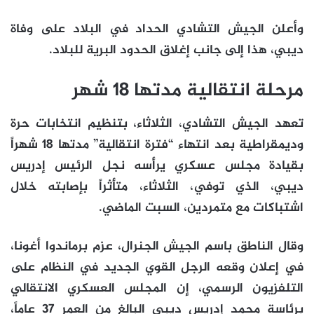
وأعلن الجيش التشادي الحداد في البلاد على وفاة
ديبي، هذا إلى جانب إغلاق الحدود البرية للبلاد.
مرحلة انتقالية مدتها 18 شهر
تعهد الجيش التشادي، الثلاثاء، بتنظيم انتخابات حرة
وديمقراطية بعد انتهاء “فترة انتقالية” مدتها 18 شهراً
بقيادة مجلس عسكري يرأسه نجل الرئيس إدريس
ديبي، الذي توفي، الثلاثاء، متأثراً بإصابته خلال
اشتباكات مع متمردين، السبت الماضي.
وقال الناطق باسم الجيش الجنرال، عزم برماندوا أغونا،
في إعلان وقعه الرجل القوي الجديد في النظام على
التلفزيون الرسمي، إن المجلس العسكري الانتقالي
برئاسة محمد إدريس ديبي البالغ من العمر 37 عاماً،