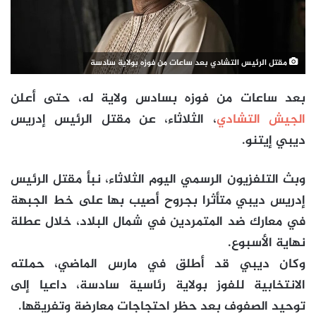
مقتل الرئيس التشادي بعد ساعات من فوزه بولاية سادسة
بعد ساعات من فوزه بسادس ولاية له، حتى أعلن
الجيش التشادي
، الثلاثاء، عن مقتل الرئيس إدريس
ديبي إيتنو.
وبث التلفزيون الرسمي اليوم الثلاثاء، نبأ مقتل الرئيس
إدريس ديبي متأثرا بجروح أصيب بها على خط الجبهة
في معارك ضد المتمردين في شمال البلاد، خلال عطلة
نهاية الأسبوع.
وكان ديبي قد أطلق في مارس الماضي، حملته
الانتخابية للفوز بولاية رئاسية سادسة، داعيا إلى
توحيد الصفوف بعد حظر احتجاجات معارضة وتفريقها.