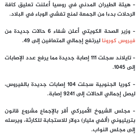
– هيئة الطيران المدني في
روسيا
أعلنت تعليق كافة
الرحلات بدءا من الجمعة لمنع تفشي الوباء في البلاد.
–
وزير الصحة الكويتي
أعلن شفاء 6 حالات جديدة من
فيروس كورونا
ليرتفع إجمالي المتعافين إلى 49.
–
تايلاند
سجلت 111 إصابة جديدة مما يرفع عدد الإصابات
إلى 1045.
–
كوريا الجنوبية
سجلت 104 إصابات جديدة بالفيروس،
ليصل إجمالي الحالات إلى 9241 إصابة.
– مجلس الشيوخ الأميركي أقر بالإجماع مشروع قانون
بتريليوني (ألفي مليار) دولار للاستجابة للكارثة، ويرسله
إلى مجلس النواب.