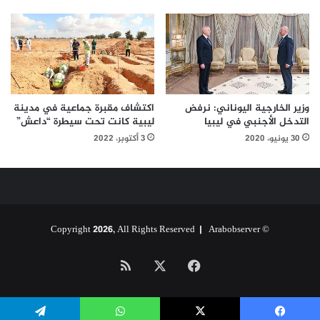
وزير الخارجية اليوناني: نرفض
اكتشاف مقبرة جماعية في مدينة
التدخل الأجنبي في ليبيا
ليبية كانت تحت سيطرة “داعش”
30 يونيو، 2020
3 أكتوبر، 2022
Arabobserver
© Copyright 2026, All Rights Reserved |
‫X
فيسبوك
ملخص
الموقع