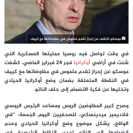
موسكو تكشف عن إحراز تقدم ملموس في مفاوضاتها مع كييف
في وقت تواصل فيه روسيا عمليتها العسكرية التي
شنت في أراضي
أوكرانيا
فجر 24 فبراير الماضي، كشفت
موسكو عن إحراز تقدم ملموس في مفاوضاتها مع كييف
في النقطة المتعلقة بضمان وضع أوكرانيا الحيادي
وتخليها عن فكرة الانضمام إلى حلف الناتو.
وصرح كبير المفاوضين الروس ومساعد الرئيس الروسي
فلاديمير ميدينسكي، للصحفيين اليوم الجمعة: “في
الواقع، يشكل موضوع وضع أوكرانيا الحيادي وعدم
انضمامها إلى الناتو إحدى النقاط الرئيسية في