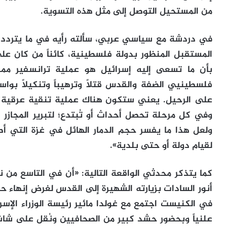
من المستحيل التوصل إلى مثل هذه التسوية.
في دردشة مع سياسي عربي، سألته رأيه في ما يتردد، 
المستقبل المنظور بدولة فلسطينية، كائناً من كان على 
بأن ما تسعى إليه إسرائيل هو عملية ترانسفير ممن
فلسطينيي الضفة والقدس قتلاً وترهيباً وتنكيلاً بو
على الرحيل. يعني ستكون هناك عملية تنقية عرقية 
وفي كل مرحلة تحصل أحداث أو تُبتدع؛ لتبرير المجازر ا
ولعل هذا ما يفسر حجم الدمار الهائل في غزة التي أصب
لقيام دولة أو حتى بلدية».
أنور السادات بزيارته الشهيرة إلى القدس لغرض إنهاء حال
في الكنيست اجتمع مع غولدا مائير رئيسة الوزراء الإسر
علنياً وبحضور حشد كبير من الصحافيين ونُقل على شاش