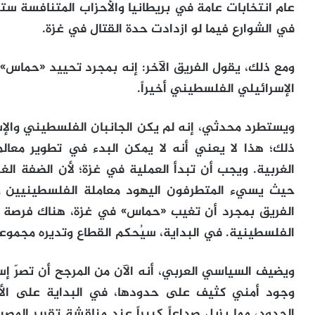
عام انتخابات عامة في بريطانيا والأحزاب المتنافسة ستر
في الشوارع فيما لو ازدادت حدة القتال في غزة.
ومع ذلك، يقول الفريق الآخر: إنه بمجرد تحييد «حماس»، 
الإسرائيلي الفلسطيني أخيراً.
ويستطرد محدثي، إنه لم يكن الجانبان الفلسطيني وال
ذلك؛ هذا لا يعني أنه لا يمكن البدء في تطوير معا
الغربية. ويجب أن تبدأ العملية في غزة؛ لأن الضفة الغرب
حيث يسيء المتطرفون اليهود معاملة الفلسطينيين وخ
الفريق بمجرد أن تغيب «حماس» في غزة، هناك فرصة حق
الفلسطينية. في البداية، سيُحكم القطاع وتديره مجموعة
ويضيف السياسي العربي، أنه الآن من المرجح أن تصرّ إ
وجود أمني كثيف على حدودها، في البداية على الأقل
الحدود، مما يزيل صداعاً كبيراً عند مناقشة تقرير المصير