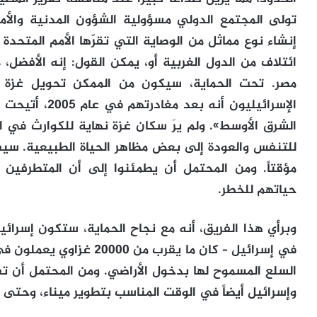
تولى المجتمع الدولي مسؤولية الشؤون المدنية والأ
إنشاء نوع مماثل من الوصاية التي تقرّها الأمم المتحدة
ائتلاف من الدول الغربية أو، يمكن القول: إنه الأفضل
مصر. تحت الحماية، سيكون من الممكن تحويل غزة كياناً
الإسرائيليون أ
الشرق الأوسط». ولم يرَ سكان غزة نهاية للكوارث في 
للتنفس والعودة إلى بعض مظاهر الحياة الطبيعية. سي
مؤقتاً. ومن المحتمل أن يطمئنوا إلى أن المتطرفي
حياتهم للخطر.
وبرأي هذا الفريق، أنه مع نجاح الحماية، ستكون إسرائيل
في إسرائيل – كان ما يقرب
السلع المسموح لها بدخول الأراضي. ومن المحتمل أن
وإسرائيل أيضاً في الوقت المناسب بتطوير ميناء، وحتى 