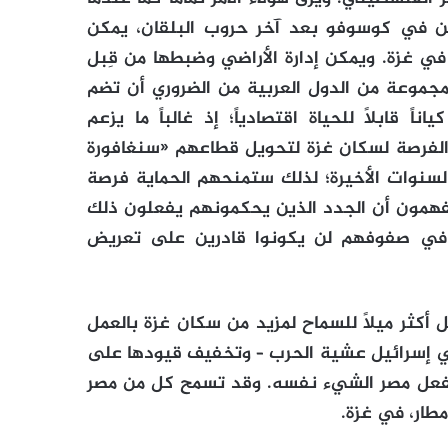
من في كوسوفو بعد آخر حروب البلقان، يمكن
 في غزة. ويمكن إدارة الأراضي وضبطها من قِبل
، مجموعة من الدول العربية من الضروري أن تضم
 قابلاً للحياة اقتصادياً؛ إذ غالباً ما يزعم
نه بعد مغادرتهم في عام 2005، أتيحت الفرصة لسكان غزة لتحويل قطاعهم «سنغافورة
السنوات الأخيرة؛ لذلك ستمنحهم الحماية فرصة
فهمون أن الجدد الذين يحكمونهم يفعلون ذلك
ن في صفوفهم لن يكونوا قادرين على تعريض
 أكثر ميلاً للسماح لمزيد من سكان غزة بالعمل
 من 20000 غزاوي يعملون في إسرائيل عشية الحرب – وتخفيف قيودها على
 تفعل مصر الشيء نفسه. وقد تسمح كل من مصر
مطار، في غزة.