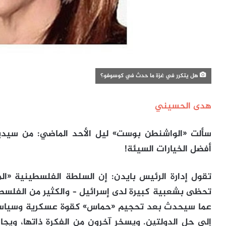
هل يتكرر في غزة ما حدث في كوسوفو؟
هدى الحسيني
سألت «الواشنطن بوست» ليل الأحد الماضي: من سيد
أفضل الخيارات السيئة!
تقول إدارة الرئيس بايدن: إن السلطة الفلسطينية «ال
تحظى بشعبية كبيرة لدى إسرائيل – والكثير من الفلسطي
عما سيحدث بعد تحجيم «حماس» كقوة عسكرية وسياسية
إلى حل الدولتين. ويسخر آخرون من الفكرة ذاتها، ويجا