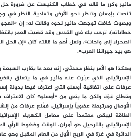
مائير وكرر ما قاله في خطاب الكنيست عن ضرورة حل 
تنصت بإمعان وتنظر نحو الأرض متفادية النظر في وجه
وبصوت خافت توجهت مائير نحوه وقالت له: إن «العجوز
خطاباته)، ترحب بك في القدس وقد قضيت العمر بانتظار
الصحراء إلى واحات». ولعل أهم ما قالته كان «إن الحل 
هو بيد جيراننا العرب».
وهكذا هو الأمر بنظر محدثي، إنه بعد ما يقارب السبعة وا
الإسرائيلي الذي عبّرت عنه مائير في ما يتعلق بقض
عرفات على اتفاقية أوسلو التي اعترف فيها بدولة إسر
وقطاع غزة، ولكن ما بقي من «أوسلو» كان الاعتراف 
الأوصال ومرتبطة عضوياً بإسرائيل، فمُنع عرفات من إنش
الطاقة ليبقى معتمداً على معامل الكهرباء الإسرائ
الإسرائيلي بالترحيل هو أمران، الوقت وضغوط الرأي العام
الدائرة في غزة في الربع الأول من العام المقبل وهو عام