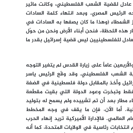
عادل لقضية الشعب الفلسطيني، وكانت مائير
 الرئيس المصري. وبعد انتهاء كلمة السادات
 الشمطاء (وهذا ما كان يصفها به السادات في
 هذه اللحظة، فنحن أبناء الأرض ونحن من حوّل
العادل للفلسطينيين ليس قضية إسرائيل بقدر ما
لأربعين عاماً على زيارة القدس لم يتغير التوجه
ية الشعب الفلسطيني. وقد وقّع الرئيس ياسر
ائيل وأخذ بالمقابل دولة فلسطينية في الضفة
فقط وتبخرت وعود الدولة التي بقيت مقطّعة
اء مطار بعد أن تم تشييده ولم يسمح له بتوليد
يلية. أما الآن، فإن ما يقف في وجه المخطط
 العالمي. فالإدارة الأميركية تريد إنهاء الحرب
 انتخابات رئاسية في الولايات المتحدة، كما أنه