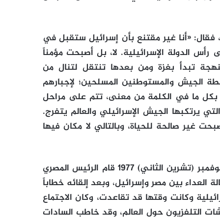
فقال: «أنا غير مقتنع بأن إسرائيل ستقبل في
رأس الدولة الإسرائيلية. لا، بل أصبحت مؤمناً
هجة تبدأ بغزة ومن بعدها تنتقل لتنال من
اسطة الجيش والمستوطنين المسلحين؛ لإجبارهم
بكل ما في الكلمة من معنى، تتم على مراحل
لتي يرتكبها الجيش الإسرائيلي والعالم يتفرج.
حت غير صالحة للحياة، وبالتالي لا مكان فيها
كما يتذكر محدثي الواقعة التالية: «أن في التاسع من نوفمبر (تشرين الثاني) 1977 قام الرئيس المصري
ة العداء بين مصر وإسرائيل، وبعد إلقائه خطاباً
ائيلية وكانت وقتها قد تقاعدت، وكان الاجتماع
ات التلفزيون حول العالم، وقد خاطب السادات