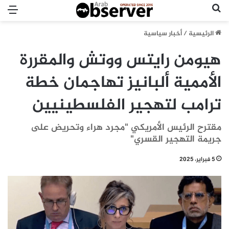
بحث عن
الق
الرئيسية
/
أخبار سياسية
هيومن رايتس ووتش والمقررة
الأممية ألبانيز تهاجمان خطة
ترامب لتهجير الفلسطينيين
مقترح الرئيس الأمريكي "مجرد هراء وتحريض على
جريمة التهجير القسري"
5 فبراير، 2025