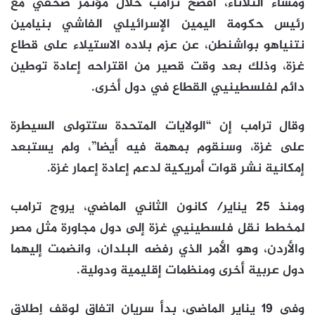
ومساء الثلاثاء، أفصح ترامب خلال مؤتمر صحفي مع
رئيس حكومة اليمين الإسرائيلي الفاشي بنيامين
نتنياهو بواشنطن، عن عزم بلاده الاستيلاء على قطاع
غزة، وذلك بعد وقت قصير من اقتراحه إعادة توطين
دائم لفلسطينيي القطاع في دول أخرى.
وقال ترامب إن “الولايات المتحدة ستتولى السيطرة
على غزة، وسنقوم بمهمة فيه أيضا”، ولم يستبعد
إمكانية نشر قوات أمريكية لدعم إعادة إعمار غزة.
ومنذ 25 يناير/ كانون الثاني الماضي، يروج ترامب
لمخطط نقل فلسطينيي غزة إلى دول مجاورة مثل مصر
والأردن، وهو الأمر الذي رفضه البلدان، وانضمت إليهما
دول عربية أخرى ومنظمات إقليمية ودولية.
وفي 19 يناير الماضي، بدأ سريان اتفاق لوقف إطلاق