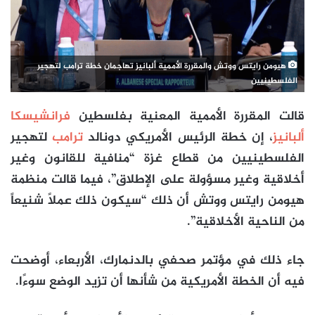
هيومن رايتس ووتش والمقررة الأممية ألبانيز تهاجمان خطة ترامب لتهجير
الفلسطينيين
قالت المقررة الأممية المعنية بفلسطين
فرانشيسكا
ألبانيز
، إن خطة الرئيس الأمريكي دونالد
ترامب
لتهجير
الفلسطينيين من قطاع غزة “منافية للقانون وغير
أخلاقية وغير مسؤولة على الإطلاق”، فيما قالت منظمة
هيومن رايتس ووتش أن ذلك “سيكون ذلك عملاً شنيعاً
من الناحية الأخلاقية”.
جاء ذلك في مؤتمر صحفي بالدنمارك، الأربعاء، أوضحت
فيه أن الخطة الأمريكية من شأنها أن تزيد الوضع سوءًا.