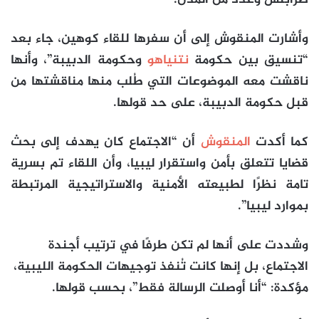
وأشارت المنقوش إلى أن سفرها للقاء كوهين، جاء بعد
“تنسيق بين حكومة
نتنياهو
وحكومة الدبيبة”، وأنها
ناقشت معه الموضوعات التي طُلب منها مناقشتها من
قبل حكومة الدبيبة، على حد قولها.
كما أكدت
المنقوش
أن “الاجتماع كان يهدف إلى بحث
قضايا تتعلق بأمن واستقرار ليبيا، وأن اللقاء تم بسرية
تامة نظرًا لطبيعته الأمنية والاستراتيجية المرتبطة
بموارد ليبيا”.
وشددت على أنها لم تكن طرفًا في ترتيب أجندة
الاجتماع، بل إنها كانت تُنفذ توجيهات الحكومة الليبية،
مؤكدة: “أنا أوصلت الرسالة فقط”، بحسب قولها.