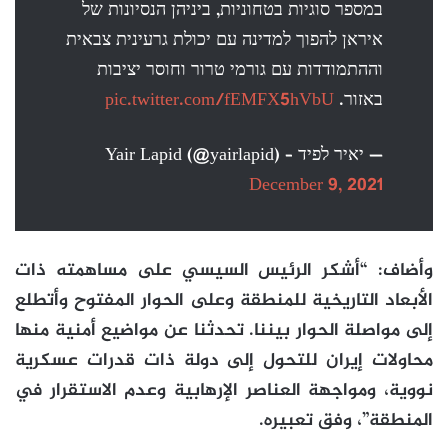
במספר סוגיות בטחוניות, ביניהן הנסיונות של
איראן להפוך למדינה עם יכולת גרעינית צבאית
וההתמודדות עם גורמי טרור וחוסר יציבות
באזור.
pic.twitter.com/fEMFX5hVbU
— יאיר לפיד – Yair Lapid (@yairlapid)
December 9, 2021
وأضاف: “أشكر الرئيس السيسي على مساهمته ذات
الأبعاد التاريخية للمنطقة وعلى الحوار المفتوح وأتطلع
إلى مواصلة الحوار بيننا. تحدثنا عن مواضيع أمنية منها
محاولات إيران للتحول إلى دولة ذات قدرات عسكرية
نووية، ومواجهة العناصر الإرهابية وعدم الاستقرار في
المنطقة”، وفق تعبيره.