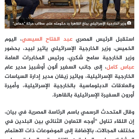
وزير الخارجية الإسرائيلي يبلغ القاهرة رد حكومته على مطالب حركة "حماس"
استقبل الرئيس المصري
عبد الفتاح السيسي
، اليوم
الخميس، وزير الخارجية الإسرائيلي يائير لبيد، بحضور
وزير الخارجية سامح شكري، ورئيس المخابرات العامة
عباس كامل
، إلى جانب السفير ألون أوشبيز مدير عام
الخارجية الإسرائيلية، ويائير زيفان مدير إدارة السياسات
والعلاقات الدبلوماسية بالخارجية الإسرائيلية، وأميرة
أورون السفيرة الإسرائيلية بالقاهرة.
وقال المتحدث الرسمي باسم الرئاسة المصرية في بيان،
إن اللقاء تناول “أوجه التعاون الثنائي بين البلدين في
مختلف المجالات، بالإضافة إلى الموضوعات ذات الاهتمام