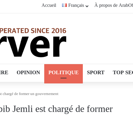
Accueil
Français
À propos de ArabOb
IRE
OPINION
POLITIQUE
SPORT
TOP SE
st chargé de former un gouvernement
ib Jemli est chargé de former