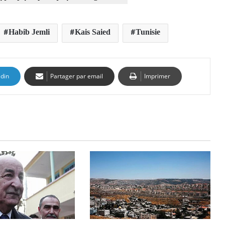
Habib Jemli
Kais Saied
Tunisie
edin
Partager par email
Imprimer