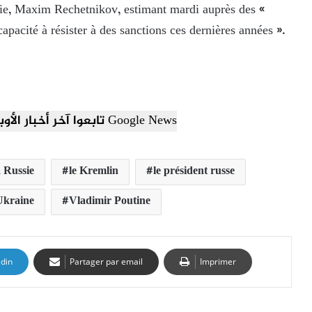
mie, Maxim Rechetnikov, estimant mardi auprès des «
pacité à résister à des sanctions ces dernières années ».
تابعوا آخر أخبار الأوبزرفر العربي عبر Google News
 Russie
le Kremlin
le président russe
Ukraine
Vladimir Poutine
edin
Partager par email
Imprimer